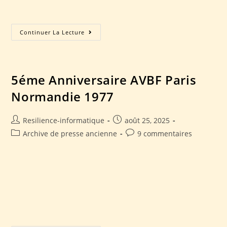
partenaires Contact Accueil Présentation du club…
Continuer La Lecture
5éme Anniversaire AVBF Paris
Normandie 1977
Resilience-informatique
août 25, 2025
Archive de presse ancienne
9 commentaires
5éme anniversaire AVBF Paris Normandie 1977 Accueil
Présentation du club Manifestation Manifestations passées
N-1 Nos voitures Avant 1940 Nos partenaires Contact
Accueil Présentation du club Manifestation Manifestations
passées N-1 Nos…