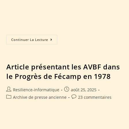
du club Manifestation Manifestations passées N-1 Nos
voitures Avant 1940 Nos partenaires Contact Accueil
Présentation du club Manifestation Manifestations passées
N-1…
Continuer La Lecture
Article présentant les AVBF dans
le Progrès de Fécamp en 1978
Resilience-informatique
août 25, 2025
Archive de presse ancienne
23 commentaires
Article présentant les AVBF dans le Progrès de Fécamp en
1978 Accueil Présentation du club Manifestation
Manifestations passées N-1 Nos voitures Avant 1940 Nos