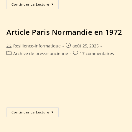
Continuer La Lecture
Article Paris Normandie en 1972
Resilience-informatique
août 25, 2025
Archive de presse ancienne
17 commentaires
Article Paris Normandie en 1972 Accueil Présentation du
club Manifestation Manifestations passées N-1 Nos
voitures Avant 1940 Nos partenaires Contact Accueil
Présentation du club Manifestation Manifestations passées
N-1 Nos voitures…
Continuer La Lecture