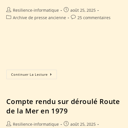
Resilience-informatique
août 25, 2025
Archive de presse ancienne
25 commentaires
Les Anciennes Voitures des Blanches Falaises - Courrier
Cauchois 14.10.1989 Accueil Présentation du club
Manifestation Manifestations passées N-1 Nos voitures
Avant 1940 Nos partenaires Contact Accueil Présentation
du club Manifestation…
Continuer La Lecture
Compte rendu sur déroulé Route
de la Mer en 1979
Resilience-informatique
août 25, 2025