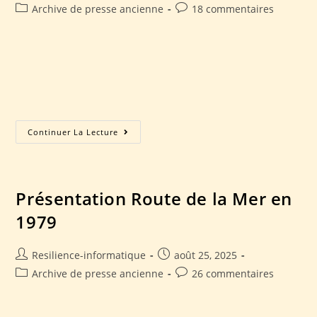
Archive de presse ancienne
18 commentaires
Compte rendu sur déroulé Route de la Mer en 1979 Accueil
Présentation du club Manifestation Manifestations passées
N-1 Nos voitures Avant 1940 Nos partenaires Contact
Accueil Présentation du club Manifestation…
Continuer La Lecture
Présentation Route de la Mer en
1979
Resilience-informatique
août 25, 2025
Archive de presse ancienne
26 commentaires
Présentation Route de la Mer en 1979 Accueil Présentation